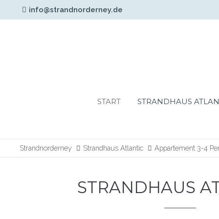
info@strandnorderney.de
Login
Support
Benutzername
Lorem ipsum dolor sit am
24h
START
STRANDHAUS ATLAN
Passwort
/
365days
Strandnorderney
Strandhaus Atlantic
Appartement 3-4 Pe
Anmelden
STRANDHAUS AT
We offer support for our
Register
|
Lost your
customers
password?
Mon - Fri 8:00am -
5:00pm
(GMT +1)