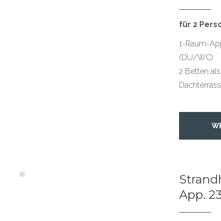
für 2 Per
1-Raum-App.
(DU/WC)
2 Betten als
Dachterrasse
W
Strandh
App. 2