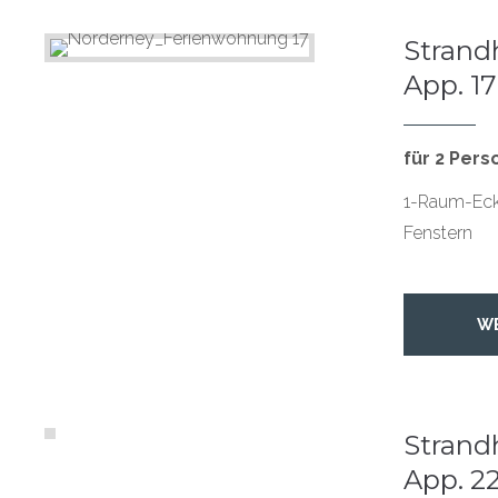
Strandh
App. 17
für 2 Per
1-Raum-Eck
Fenstern
W
Strandh
App. 2