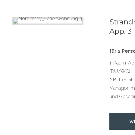
Strandh
App. 3
für 2 Per
1-Raum-App.
(DU/WC)
2 Betten als
Mahagonimö
und Geschir
W