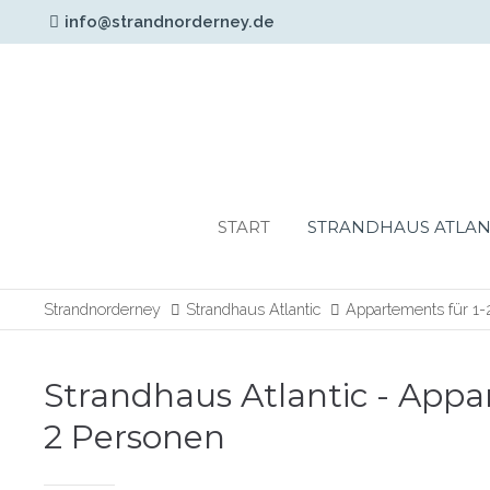
info@strandnorderney.de
Login
Support
Benutzername
Lorem ipsum dolor sit am
24h
START
STRANDHAUS ATLAN
Passwort
/
365days
Strandnorderney
Strandhaus Atlantic
Appartements für 1-
Anmelden
Strandhaus Atlantic - Appa
We offer support for our
Register
|
Lost your
2 Personen
customers
password?
Mon - Fri 8:00am -
5:00pm
(GMT +1)