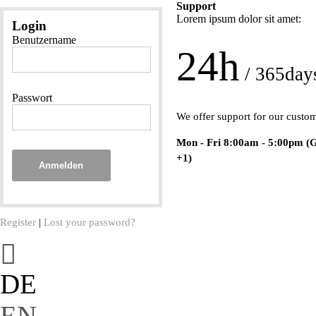
Support
Lorem ipsum dolor sit amet:
Login
Benutzername
24h
/ 365day
Passwort
We offer support for our custo
Mon - Fri 8:00am - 5:00pm
(
+1)
Anmelden
Register
|
Lost your password?
DE
EN