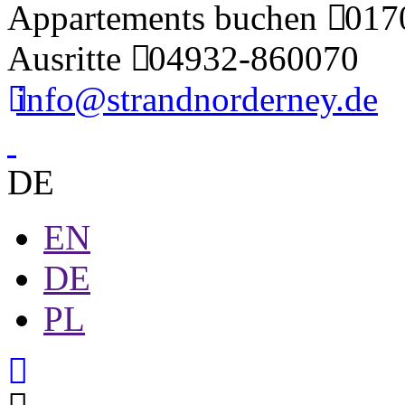
Appartements buchen
0170
Ausritte
04932-860070
info@strandnorderney.de
DE
EN
DE
PL