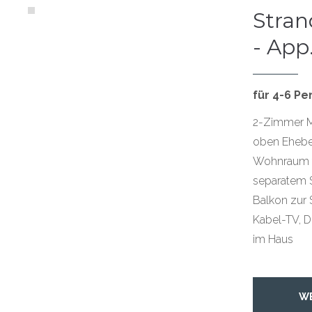
Strand
- App.
für 4-6 P
2-Zimmer M
oben Ehebe
Wohnraum fü
separatem S
Balkon zur 
Kabel-TV, D
im Haus
W