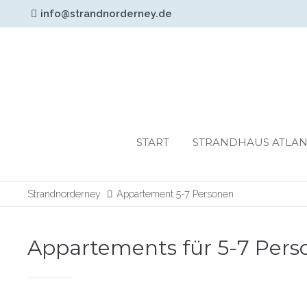
info@strandnorderney.de
Login
Support
Benutzername
Lorem ipsum dolor sit am
24h
START
STRANDHAUS ATLAN
Passwort
/
365days
Strandnorderney
Appartement 5-7 Personen
Anmelden
Appartements für 5-7 Pers
We offer support for our
Register
|
Lost your
customers
password?
Mon - Fri 8:00am -
5:00pm
(GMT +1)