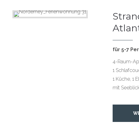
Stra
Atlant
für 5-7 Pe
4-Raum-App
1 Schlafcou
1 Küche, 1 
mit Seebli
W