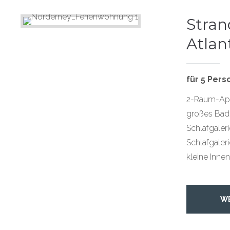
Stra
Atlant
für 5 Per
2-Raum-App
großes Bad
Schlafgaleri
Schlafgaleri
kleine Inne
W